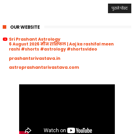
पुराने पोस्ट
OUR WEBSITE
Sri Prashant Astrology
6 August 2026 मीन राशिफल | Aaj ka rashifal meen
rashi #shorts #astrology #shortsvideo
prashantsrivastava.in
astroprashantsrivastava.com