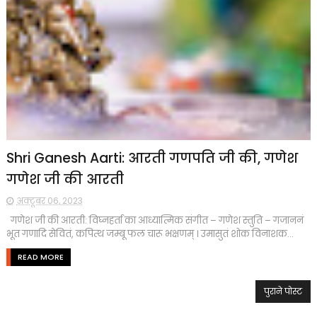
Shri Ganesh Aarti: आरती गणपति जी की, गणेश
गणेश जी की आरती
अक्टूबर 06, 2023
गणेश जी की आरती: विघ्नहर्ता का आध्यात्मिक संगीत – गणेश स्तुति – गजाननं
भूत गणादि सेवितं, कपित्थ जम्बू फल चारू भक्षणम् । उमासुतं शोक विनाशक...
READ MORE
पुराने पोस्ट