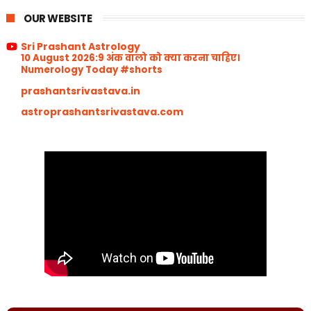
OUR WEBSITE
Sri Prashant Astrology
10 August 2026:9 अंक वालो को क्या करना चाहिए।
Numerology Today #shorts
prashantsrivastava.in
astroprashantsrivastava.com