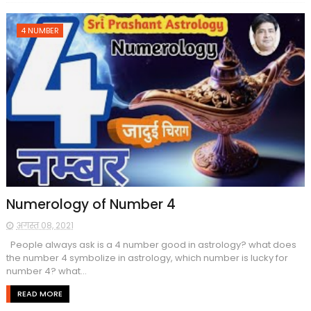
4 NUMBER
Numerology of Number 4
अगस्त 08, 2021
People always ask is a 4 number good in astrology? what does
the number 4 symbolize in astrology, which number is lucky for
number 4? what...
READ MORE