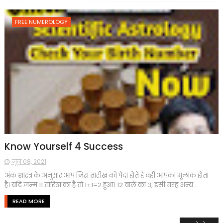
FREE NUMEROLOGY
Know Yourself 4 Success
जून 08, 2021
अंक शास्त्र के अनुसार आप जिस तारीख को पैदा होते है वही आपका मूलांक होता
है। यदि जन्म 11 तारिख का है तो 1+1=2 हुआ। 12 वाले का 3, इसी तरह अन्य...
READ MORE