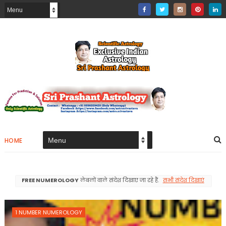
HOME
FREE NUMEROLOGY
लेबलों वाले संदेश दिखाए जा रहे हैं.
सभी संदेश दिखाएं
1 NUMBER NUMEROLOGY