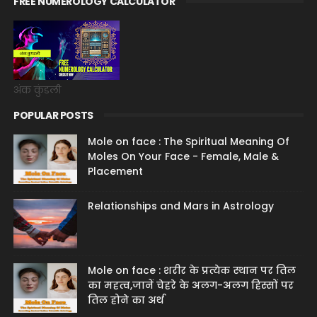
FREE NUMEROLOGY CALCULATOR
अंक कुंडली
POPULAR POSTS
Mole on face : The Spiritual Meaning Of
Moles On Your Face - Female, Male &
Placement
Relationships and Mars in Astrology
Mole on face : शरीर के प्रत्येक स्थान पर तिल
का महत्व,जानें चेहरे के अलग-अलग हिस्सों पर
तिल होने का अर्थ