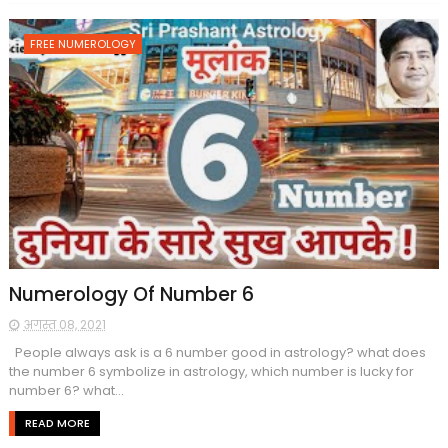
FREE NUMEROLOGY
Numerology Of Number 6
अगस्त 08, 2021
People always ask is a 6 number good in astrology? what does
the number 6 symbolize in astrology, which number is lucky for
number 6? what...
READ MORE