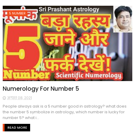
5 NUMBER
Numerology For Number 5
अगस्त 08, 2021
People always ask is a 5 number good in astrology? what does
the number 5 symbolize in astrology, which number is lucky for
number 5? what i...
READ MORE