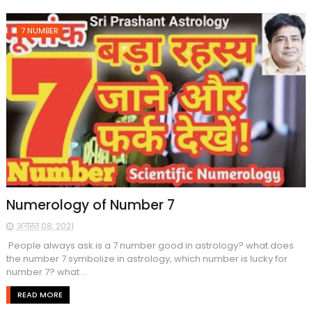
7 NUMBER
Numerology of Number 7
अगस्त 08, 2021
People always ask is a 7 number good in astrology? what does
the number 7 symbolize in astrology, which number is lucky for
number 7? what ...
READ MORE