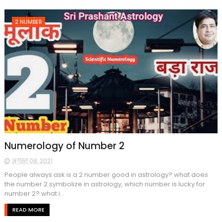
2 NUMBER
Numerology of Number 2
अगस्त 08, 2021
People always ask is a 2 number good in astrology? what does
the number 2 symbolize in astrology, which number is lucky for
number 2? what i...
READ MORE