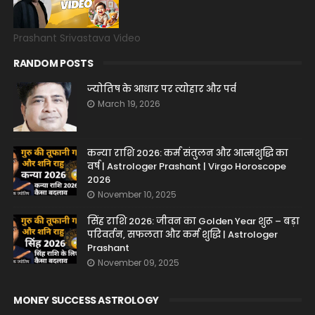
Prashant Srivastava Video
RANDOM POSTS
ज्योतिष के आधार पर त्योहार और पर्व
March 19, 2026
कन्या राशि 2026: कर्म संतुलन और आत्मशुद्धि का
वर्ष | Astrologer Prashant | Virgo Horoscope
2026
November 10, 2025
सिंह राशि 2026: जीवन का Golden Year शुरू – बड़ा
परिवर्तन, सफलता और कर्म शुद्धि | Astrologer
Prashant
November 09, 2025
MONEY SUCCESS ASTROLOGY