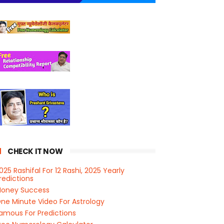
CHECK IT NOW
025 Rashifal For 12 Rashi, 2025 Yearly
redictions
oney Success
ne Minute Video For Astrology
amous For Predictions