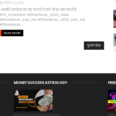
नवंबर 12, 2020
अबकी धनतेरस पर यह गलती न करे जो हर बार करते है
#13_november #Dhanteras_2020_date
#Dhanteras_kab_hai #Dhanteras_2020_kab_hai
#Dhanteras...
READ MORE
पुराने पोस्ट
MONEY SUCCESS ASTROLOGY
FRE
Money Success Astrology
अंक 