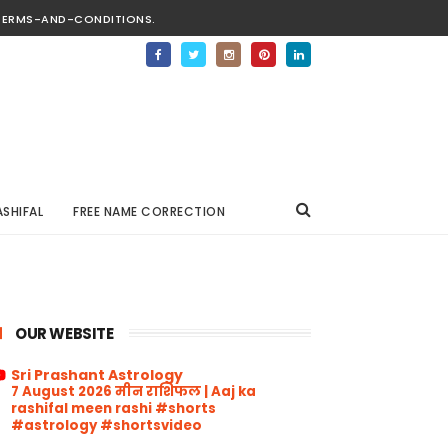
TERMS-AND-CONDITIONS.
ASHIFAL
FREE NAME CORRECTION
OUR WEBSITE
Sri Prashant Astrology
7 August 2026 मीन राशिफल | Aaj ka
rashifal meen rashi #shorts
#astrology #shortsvideo