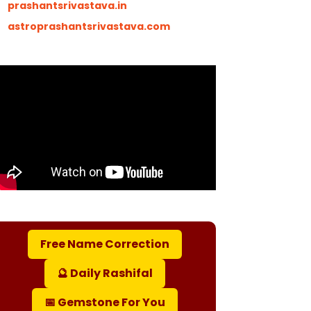
prashantsrivastava.in
astroprashantsrivastava.com
Free Name Correction
🔮 Daily Rashifal
📅 Gemstone For You