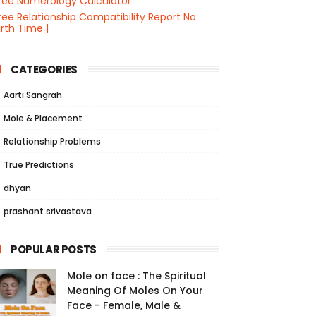
ree Numerology Calculator
ree Relationship Compatibility Report No
irth Time |
CATEGORIES
Aarti Sangrah
Mole & Placement
Relationship Problems
True Predictions
dhyan
prashant srivastava
POPULAR POSTS
Mole on face : The Spiritual
Meaning Of Moles On Your
Face - Female, Male &