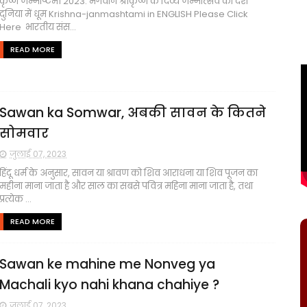
कृष्ण जन्माष्टमी 2023: भगवान श्रीकृष्ण के दिव्य जन्मोत्सव की देश
दुनिया में धूम Krishna-janmashtami in ENGLISH Please Click
Here भारतीय संस...
READ MORE
Sawan ka Somwar, अबकी सावन के कितने
सोमवार
जुलाई 07, 2023
हिंदू धर्म के अनुसार, सावन या श्रावण को शिव आराधना या शिव पूजन का
महीना माना जाता है और साल का सबसे पवित्र महिना माना जाता है, तथा
प्रत्येक ...
READ MORE
Sawan ke mahine me Nonveg ya
Machali kyo nahi khana chahiye ?
जुलाई 07, 2023