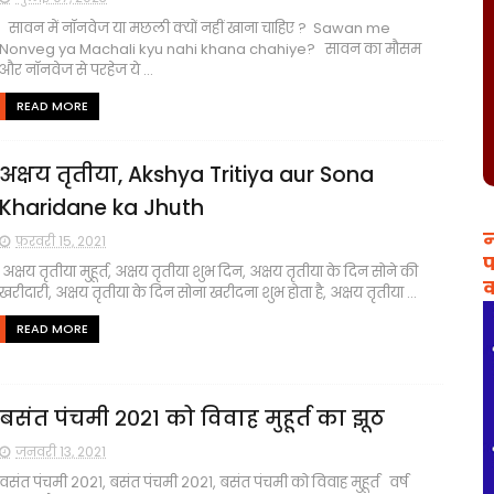
सावन में नॉनवेज या मछली क्यों नहीं खाना चाहिए ? Sawan me
Nonveg ya Machali kyu nahi khana chahiye? सावन का मौसम
और नॉनवेज से परहेज ये ...
READ MORE
अक्षय तृतीया, Akshya Tritiya aur Sona
Kharidane ka Jhuth
न
फ़रवरी 15, 2021
प
अक्षय तृतीया मुहूर्त, अक्षय तृतीया शुभ दिन, अक्षय तृतीया के दिन सोने की
व
खरीदारी, अक्षय तृतीया के दिन सोना खरीदना शुभ होता है, अक्षय तृतीया ...
READ MORE
बसंत पंचमी २०२१ को विवाह मुहूर्त का झूठ
जनवरी 13, 2021
वसंत पंचमी २०२१, बसंत पंचमी २०२१, बसंत पंचमी को विवाह मुहूर्त वर्ष