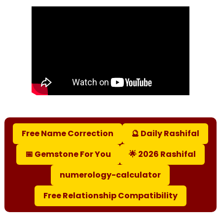
Free Name Correction
🔮 Daily Rashifal
📅 Gemstone For You
🌟 2026 Rashifal
numerology-calculator
Free Relationship Compatibility