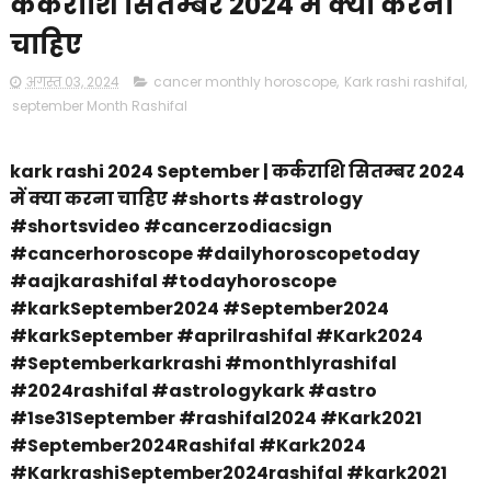
कर्कराशि सितम्बर 2024 में क्या करना
चाहिए
अगस्त 03, 2024
cancer monthly horoscope
,
Kark rashi rashifal
,
september Month Rashifal
kark rashi 2024 September | कर्कराशि सितम्बर 2024
में क्या करना चाहिए #shorts #astrology
#shortsvideo #cancerzodiacsign
#cancerhoroscope #dailyhoroscopetoday
#aajkarashifal #todayhoroscope
#karkSeptember2024 #September2024
#karkSeptember #aprilrashifal #Kark2024
#Septemberkarkrashi #monthlyrashifal
#2024rashifal #astrologykark #astro
#1se31September #rashifal2024 #Kark2021
#September2024Rashifal #Kark2024
#KarkrashiSeptember2024rashifal #kark2021