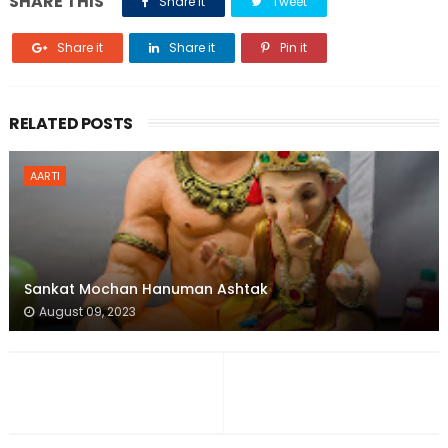
SHARE THIS
Share it
Tweet
Share it
Share it
Pin it
RELATED POSTS
AARTI
Sankat Mochan Hanuman Ashtak
August 09, 2023