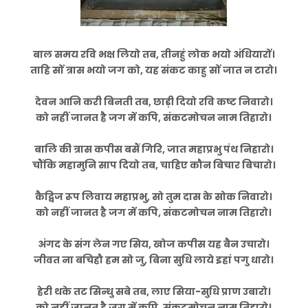
बाल समय रवि भक्ष लियो तब, तीनहुं लोक भयो अंधियारों।
ताहि सों त्रास भयो जग को, यह संकट काहु सों जात न टारो।
देवन आनि करी बिनती तब, छाड़ी दियो रवि कष्ट निवारो।
को नहीं जानत है जग में कपि, संकटमोचन नाम तिहारो।
बालि की त्रास कपीस बसैं गिरि, जात महाप्रभु पंथ निहारो।
चौंकि महामुनि साप दियो तब, चाहिए कौन बिचार बिचारो।
कैद्विज रूप लिवाय महाप्रभु, सो तुम दास के सोक निवारो।
को नहीं जानत है जग में कपि, संकटमोचन नाम तिहारो।
अंगद के संग लेन गए सिय, खोज कपीस यह बैन उचारो।
जीवत ना बचिहौ हम सो जु, बिना सुधि लाये इहां पगु धारो।
हेरी थके तट सिन्धु सबे तब, लाए सिया-सुधि प्राण उबारो।
को नहीं जानत है जग में कपि, संकटमोचन नाम तिहारो।