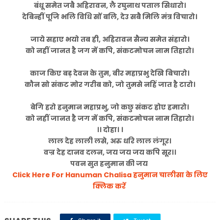
बंधू समेत जबै अहिरावन, लै रघुनाथ पताल सिधारो।
देबिन्हीं पूजि भलि विधि सों बलि, देउ सबै मिलि मंत्र विचारो।
जाये सहाए भयो तब ही, अहिरावन सैन्य समेत संहारो।
को नहीं जानत है जग में कपि, संकटमोचन नाम तिहारो।
काज किए बड़ देवन के तुम, बीर महाप्रभु देखि बिचारो।
कौन सो संकट मोर गरीब को, जो तुमसे नहिं जात है टारो।
बेगि हरो हनुमान महाप्रभु, जो कछु संकट होए हमारो।
को नहीं जानत है जग में कपि, संकटमोचन नाम तिहारो।
।। दोहा। ।
लाल देह लाली लसे, अरु धरि लाल लंगूर।
वज्र देह दानव दलन, जय जय जय कपि सूर।।
पवन सुत हनुमान की जय
Click Here For Hanuman Chalisa हनुमान चालीसा के लिए
क्लिक करें